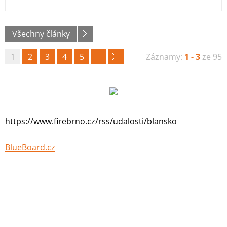
Všechny články
1
2
3
4
5
Záznamy:
1 - 3
ze 95
https://www.firebrno.cz/rss/udalosti/blansko
BlueBoard.cz