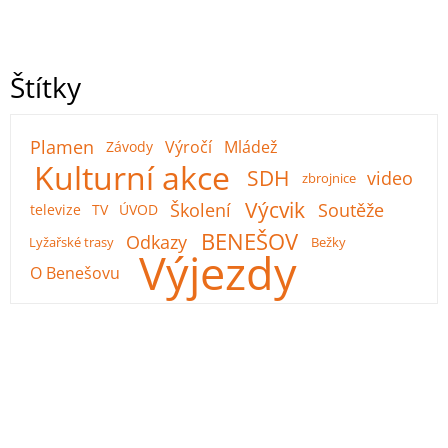
Štítky
Plamen
Výročí
Mládež
Závody
Kulturní akce
SDH
video
zbrojnice
Výcvik
Školení
Soutěže
televize
TV
ÚVOD
BENEŠOV
Odkazy
Lyžařské trasy
Bežky
Výjezdy
O Benešovu