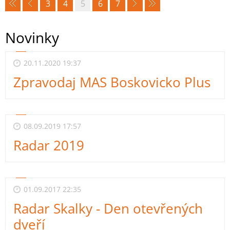
3
4
5
6
7
Novinky
20.11.2020 19:37
Zpravodaj MAS Boskovicko Plus
08.09.2019 17:57
Radar 2019
01.09.2017 22:35
Radar Skalky - Den otevřených
dveří