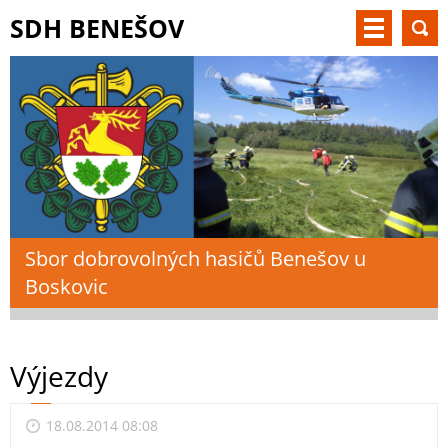
SDH BENEŠOV
Sbor dobrovolných hasičů Benešov u
Boskovic
Výjezdy
18.08.2014 08:08