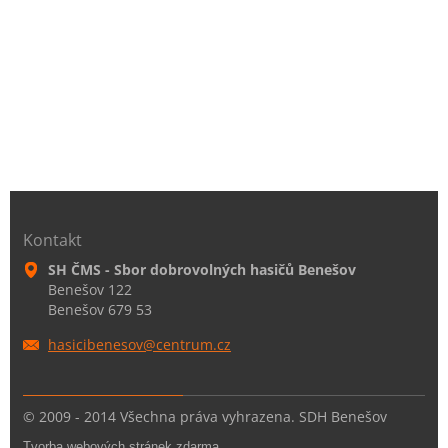
Kontakt
SH ČMS - Sbor dobrovolných hasičů Benešov
Benešov 122
Benešov 679 53
hasicibe
nesov@ce
ntrum.cz
© 2009 - 2014 Všechna práva vyhrazena. SDH Benešov
Tvorba webových stránek zdarma