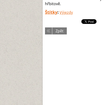
hřbitově.
Štítky
:
Výjezdy
Zpět