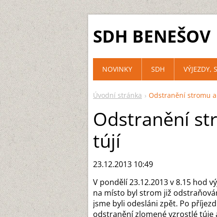
SDH BENEŠOV
NOVINKY
SDH
VÝJEZDY, 
Úvodní stránka
Odstranění stromu a 
Odstranění st
tújí
23.12.2013 10:49
V pondělí 23.12.2013 v 8.15 hod v
na místo byl strom již odstraňov
jsme byli odesláni zpět. Po příjez
odstranění zlomené vzrostlé túje a