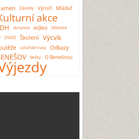
lamen
Výročí
Mládež
Závody
Kulturní akce
SDH
video
televize
zbrojnice
Výcvik
Školení
V
ÚVOD
outěže
Odkazy
Lyžařské trasy
BENEŠOV
O Benešovu
Bežky
Výjezdy