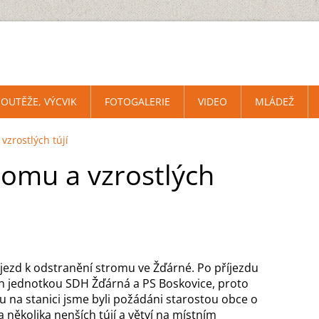
SOUTĚŽE, VÝCVIK
FOTOGALERIE
VIDEO
MLÁDEŽ
vzrostlých tújí
romu a vzrostlých
ýjezd k odstranění stromu ve Žďárné. Po příjezdu
án jednotkou SDH Žďárná a PS Boskovice, proto
du na stanici jsme byli požádáni starostou obce o
 několika nenších tújí a větví na místním