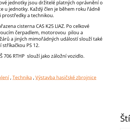
vé jednotky jsou držitelé platných oprávnění o
ce u jednotky. Každý člen je během roku řádně
 prostředky a technikou.
ařazena cisterna CAS K25 LIAZ. Po celkové
ovoucím čerpadlem, motorovou pilou a
ožárů a jiných mimořádných událostí slouží také
 stříkačkou PS 12.
Š 706 RTHP slouží jako záložní vozidlo.
olení
,
Technika
,
Výstavba hasičské zbrojnice
Št