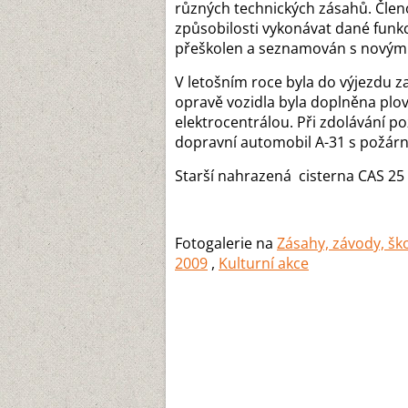
různých technických zásahů. Členo
způsobilosti vykonávat dané funk
přeškolen a seznamován s novými
V letošním roce byla do výjezdu z
opravě vozidla byla doplněna pl
elektrocentrálou. Při zdolávání p
dopravní automobil A-31 s požární
Starší nahrazená cisterna CAS 25 
Fotogalerie na
Zásahy, závody, šk
2009
,
Kulturní akce