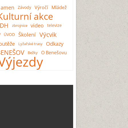
lamen
Výročí
Mládež
Závody
Kulturní akce
SDH
video
televize
zbrojnice
Výcvik
Školení
V
ÚVOD
outěže
Odkazy
Lyžařské trasy
BENEŠOV
O Benešovu
Bežky
Výjezdy