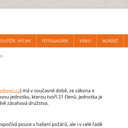
SOUTĚŽE, VÝCVIK
FOTOGALERIE
VIDEO
MLÁDEŽ
DH
skovic.cz
) má v současné době, ze zákona o
vou jednotku, kterou tvoří 21 členů. Jednotka je
dvě zásahová družstva.
počívá pouze v hašení požárů, ale i v celé řadě