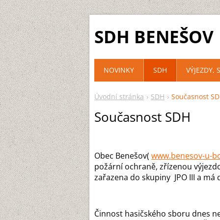
SDH BENEŠOV
NOVINKY
SDH
VÝJEZDY, 
Úvodní stránka
SDH
Současnost S
Současnost SDH
Obec Benešov(
www.benesov-u-bo
požární ochraně, zřízenou výjezdo
zařazena do skupiny JPO III a má 
Činnost hasičského sboru dnes nes