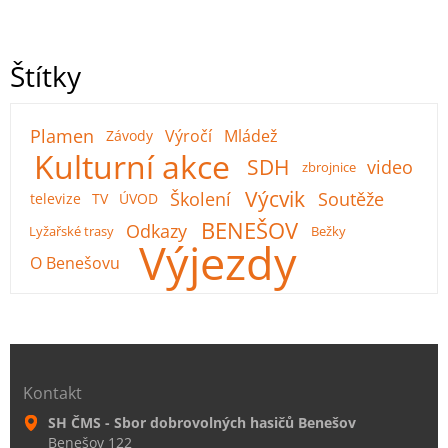
Štítky
Plamen
Výročí
Mládež
Závody
Kulturní akce
SDH
video
zbrojnice
Výcvik
Školení
Soutěže
televize
TV
ÚVOD
BENEŠOV
Odkazy
Lyžařské trasy
Bežky
Výjezdy
O Benešovu
Kontakt
SH ČMS - Sbor dobrovolných hasičů Benešov
Benešov 122