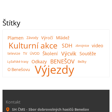
Štítky
Plamen
Výročí
Mládež
Závody
Kulturní akce
SDH
video
zbrojnice
Výcvik
Školení
Soutěže
televize
TV
ÚVOD
BENEŠOV
Odkazy
Lyžařské trasy
Bežky
Výjezdy
O Benešovu
Kontakt
SH ČMS - Sbor dobrovolných hasičů Benešov