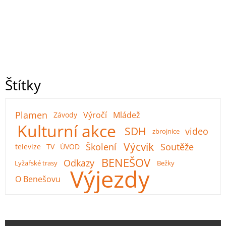
Štítky
Plamen
Výročí
Mládež
Závody
Kulturní akce
SDH
video
zbrojnice
Výcvik
Školení
Soutěže
televize
TV
ÚVOD
BENEŠOV
Odkazy
Lyžařské trasy
Bežky
Výjezdy
O Benešovu