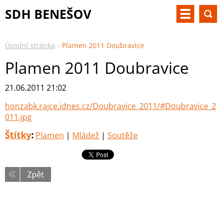
SDH BENEŠOV
Úvodní stránka
Plamen 2011 Doubravice
Plamen 2011 Doubravice
21.06.2011 21:02
honzabk.rajce.idnes.cz/Doubravice_2011/#Doubravice_2
011.jpg
Štítky
:
Plamen
|
Mládež
|
Soutěže
Zpět