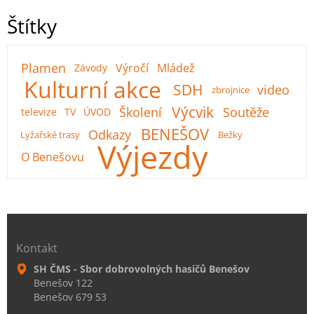
Štítky
Plamen
Výročí
Mládež
Závody
Kulturní akce
SDH
video
zbrojnice
Výcvik
Školení
Soutěže
televize
TV
ÚVOD
BENEŠOV
Odkazy
Lyžařské trasy
Bežky
Výjezdy
O Benešovu
Kontakt
SH ČMS - Sbor dobrovolných hasičů Benešov
Benešov 122
Benešov 679 53