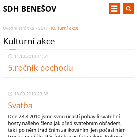
SDH BENEŠOV
Úvodní stránka
SDH
Kulturní akce
Kulturní akce
11.10.2013 11:51
5.ročník pochodu
13.09.2010 23:38
Svatba
Dne 28.8.2010 jsme svou účastí pobavili svatební
hosty našeho člena jak před svatebním obřadem,
tak i po něm tradičním zalikováním. Jen počasí nám
trochu nepřálo. Pár fotek je ve fotogalerii. Kulturní