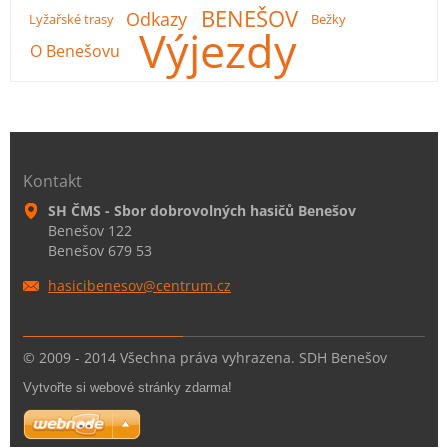
BENEŠOV
Odkazy
Lyžařské trasy
Bežky
Výjezdy
O Benešovu
Kontakt
SH ČMS - Sbor dobrovolných hasičů Benešov
Benešov 122
Benešov 679 53
hasicibe
nesov@ce
ntrum.cz
© 2009 - 2014 Všechna práva vyhrazena. SDH Benešov
Vytvořte si webové stránky zdarma!