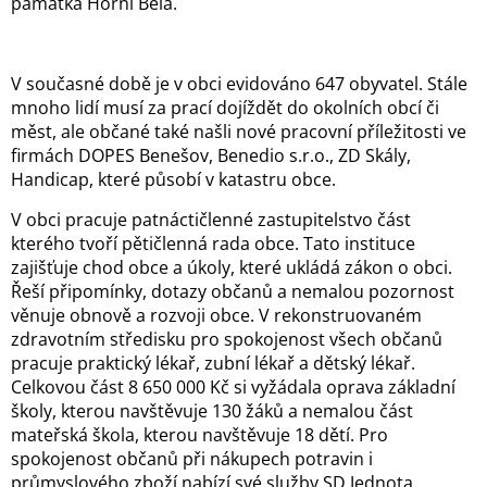
památka Horní Bělá.
V současné době je v obci evidováno 647 obyvatel. Stále
mnoho lidí musí za prací dojíždět do okolních obcí či
měst, ale občané také našli nové pracovní příležitosti ve
firmách DOPES Benešov, Benedio s.r.o., ZD Skály,
Handicap, které působí v katastru obce.
V obci pracuje patnáctičlenné zastupitelstvo část
kterého tvoří pětičlenná rada obce. Tato instituce
zajišťuje chod obce a úkoly, které ukládá zákon o obci.
Řeší připomínky, dotazy občanů a nemalou pozornost
věnuje obnově a rozvoji obce. V rekonstruovaném
zdravotním středisku pro spokojenost všech občanů
pracuje praktický lékař, zubní lékař a dětský lékař.
Celkovou část 8 650 000 Kč si vyžádala oprava základní
školy, kterou navštěvuje 130 žáků a nemalou část
mateřská škola, kterou navštěvuje 18 dětí. Pro
spokojenost občanů při nákupech potravin i
průmyslového zboží nabízí své služby SD Jednota