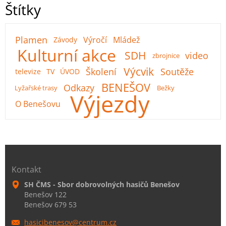
Štítky
Plamen
Výročí
Mládež
Závody
Kulturní akce
SDH
video
zbrojnice
Výcvik
Školení
Soutěže
televize
TV
ÚVOD
BENEŠOV
Odkazy
Lyžařské trasy
Bežky
Výjezdy
O Benešovu
Kontakt
SH ČMS - Sbor dobrovolných hasičů Benešov
Benešov 122
Benešov 679 53
hasicibe
nesov@ce
ntrum.cz