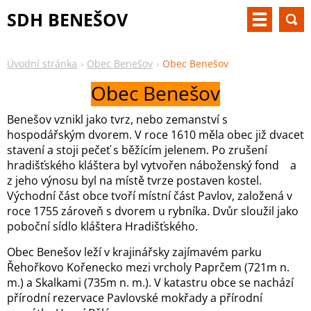
SDH BENEŠOV
Úvodní stránka
Obec Benešov
Obec Benešov
Obec Benešov
Benešov vznikl jako tvrz, nebo zemanství s
hospodářským dvorem. V roce 1610 měla obec již dvacet
stavení a stoji pečeť s běžícím jelenem. Po zrušení
hradišťského kláštera byl vytvořen náboženský fond a
z jeho výnosu byl na místě tvrze postaven kostel.
Východní část obce tvoří místní část Pavlov, založená v
roce 1755 zároveň s dvorem u rybníka. Dvůr sloužil jako
poboční sídlo kláštera Hradišťského.
Obec Benešov leží v krajinářsky zajímavém parku
Řehořkovo Kořenecko mezi vrcholy Paprčem (721m n.
m.) a Skalkami (735m n. m.). V katastru obce se nachází
přírodní rezervace Pavlovské mokřady a přírodní