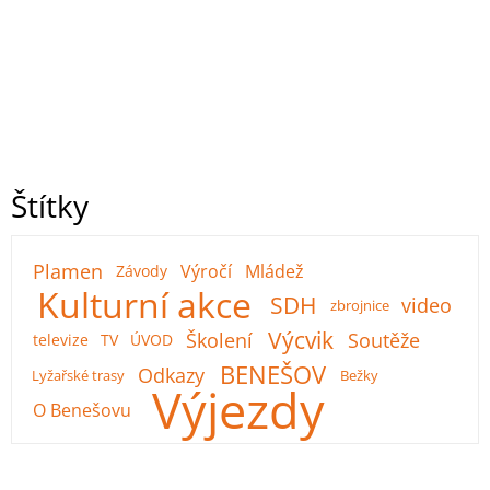
Štítky
Plamen
Výročí
Mládež
Závody
Kulturní akce
SDH
video
zbrojnice
Výcvik
Školení
Soutěže
televize
TV
ÚVOD
BENEŠOV
Odkazy
Lyžařské trasy
Bežky
Výjezdy
O Benešovu