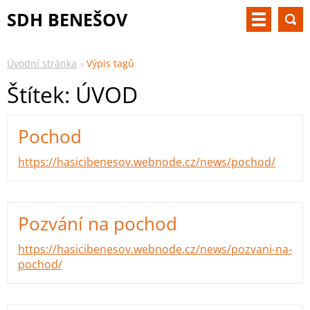
SDH BENEŠOV
Úvodní stránka
Výpis tagů
Štítek: ÚVOD
Pochod
https://hasicibenesov.webnode.cz/news/pochod/
Pozvání na pochod
https://hasicibenesov.webnode.cz/news/pozvani-na-
pochod/