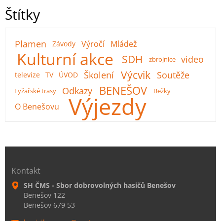
Štítky
Plamen
Výročí
Mládež
Závody
Kulturní akce
SDH
video
zbrojnice
Výcvik
Školení
Soutěže
televize
TV
ÚVOD
BENEŠOV
Odkazy
Lyžařské trasy
Bežky
Výjezdy
O Benešovu
Kontakt
SH ČMS - Sbor dobrovolných hasičů Benešov
Benešov 122
Benešov 679 53