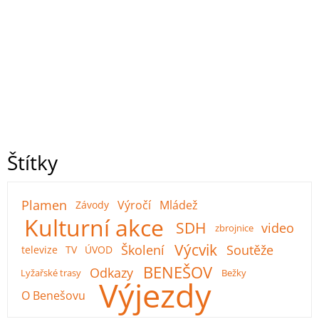
Štítky
Plamen
Výročí
Mládež
Závody
Kulturní akce
SDH
video
zbrojnice
Výcvik
Školení
Soutěže
televize
TV
ÚVOD
BENEŠOV
Odkazy
Lyžařské trasy
Bežky
Výjezdy
O Benešovu