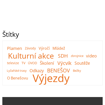
Štítky
Plamen
Výročí
Mládež
Závody
Kulturní akce
SDH
video
zbrojnice
Výcvik
Školení
Soutěže
televize
TV
ÚVOD
BENEŠOV
Odkazy
Lyžařské trasy
Bežky
Výjezdy
O Benešovu