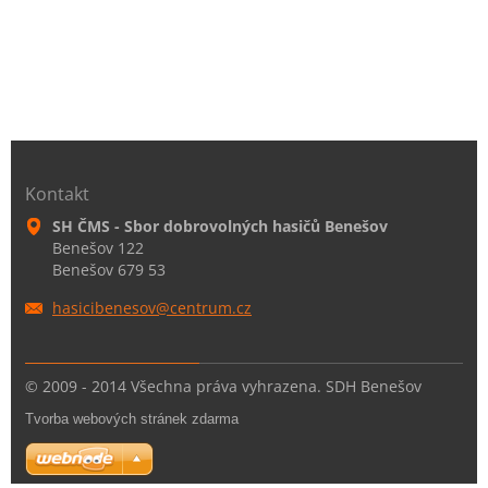
Kontakt
SH ČMS - Sbor dobrovolných hasičů Benešov
Benešov 122
Benešov 679 53
hasicibe
nesov@ce
ntrum.cz
© 2009 - 2014 Všechna práva vyhrazena. SDH Benešov
Tvorba webových stránek zdarma