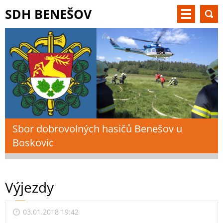
SDH BENEŠOV
Sbor dobrovolných hasičů Benešov u
Boskovic
Výjezdy
03.01.2018 19:42