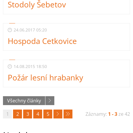
Stodoly Šebetov
24.06.2017 05:20
Hospoda Cetkovice
14.08.2015 18:50
Požár lesní hrabanky
Všechny články
1
2
3
4
5
Záznamy:
1 - 3
ze 42