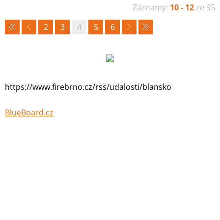
Záznamy:
10 - 12
ze 95
2
3
4
5
6
https://www.firebrno.cz/rss/udalosti/blansko
BlueBoard.cz