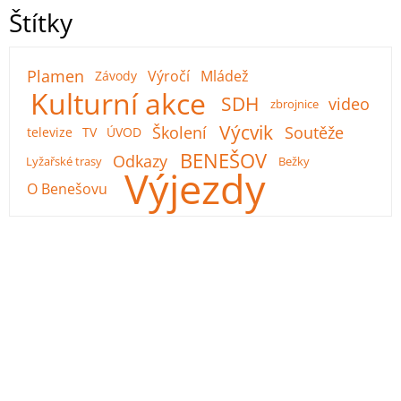
Štítky
Plamen
Výročí
Mládež
Závody
Kulturní akce
SDH
video
zbrojnice
Výcvik
Školení
Soutěže
televize
TV
ÚVOD
BENEŠOV
Odkazy
Lyžařské trasy
Bežky
Výjezdy
O Benešovu