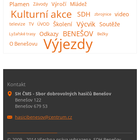
Plamen
Výročí
Mládež
Závody
Kulturní akce
SDH
video
zbrojnice
Výcvik
Školení
Soutěže
televize
TV
ÚVOD
BENEŠOV
Odkazy
Lyžařské trasy
Bežky
Výjezdy
O Benešovu
Kontakt
SH ČMS - Sbor dobrovolných hasičů Benešov
Benešov 122
Benešov 679 53
hasicibe
nesov@ce
ntrum.cz
© 2009 - 2014 Všechna práva vyhrazena. SDH Benešov