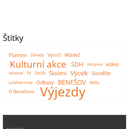
Štítky
Plamen
Výročí
Mládež
Závody
Kulturní akce
SDH
video
zbrojnice
Výcvik
Školení
Soutěže
televize
TV
ÚVOD
BENEŠOV
Odkazy
Lyžařské trasy
Bežky
Výjezdy
O Benešovu
Kontakt