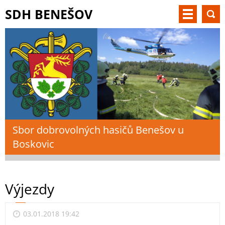
SDH BENEŠOV
Sbor dobrovolných hasičů Benešov u
Boskovic
Výjezdy
03.01.2018 19:42