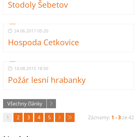
Stodoly Šebetov
24.06.2017 05:20
Hospoda Cetkovice
14.08.2015 18:50
Požár lesní hrabanky
Všechny články
1
2
3
4
5
Záznamy:
1 - 3
ze 42