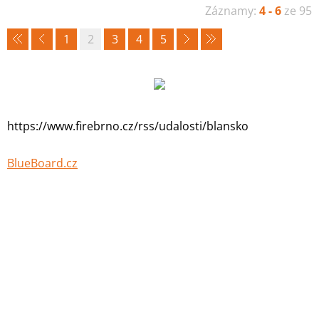
Záznamy:
4 - 6
ze 95
1
2
3
4
5
https://www.firebrno.cz/rss/udalosti/blansko
BlueBoard.cz