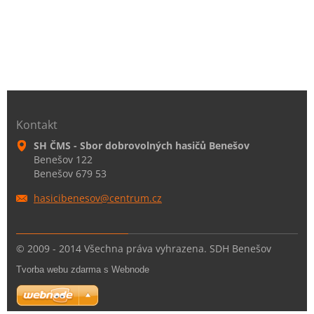
Kontakt
SH ČMS - Sbor dobrovolných hasičů Benešov
Benešov 122
Benešov 679 53
hasicibe
nesov@ce
ntrum.cz
© 2009 - 2014 Všechna práva vyhrazena. SDH Benešov
Tvorba webu zdarma s Webnode