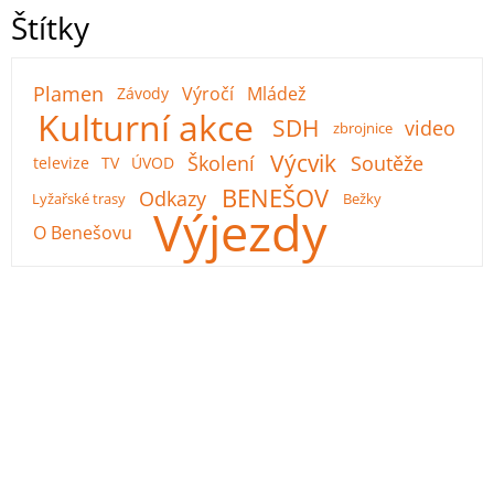
Štítky
Plamen
Výročí
Mládež
Závody
Kulturní akce
SDH
video
zbrojnice
Výcvik
Školení
Soutěže
televize
TV
ÚVOD
BENEŠOV
Odkazy
Lyžařské trasy
Bežky
Výjezdy
O Benešovu