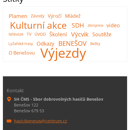
Plamen
Výročí
Mládež
Závody
Kulturní akce
SDH
video
zbrojnice
Výcvik
Školení
Soutěže
televize
TV
ÚVOD
BENEŠOV
Odkazy
Lyžařské trasy
Bežky
Výjezdy
O Benešovu
Kontakt
SH ČMS - Sbor dobrovolných hasičů Benešov
Benešov 122
Benešov 679 53
hasicibe
nesov@ce
ntrum.cz