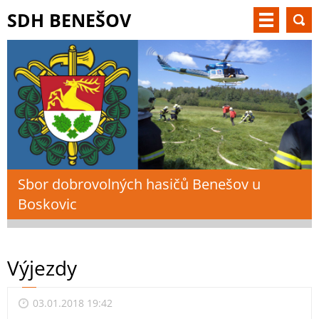
SDH BENEŠOV
Sbor dobrovolných hasičů Benešov u
Boskovic
Výjezdy
03.01.2018 19:42