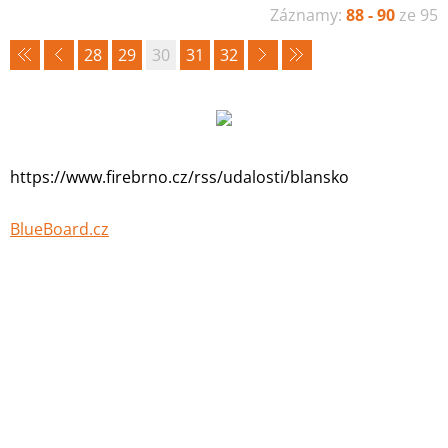
Záznamy:
88 - 90
ze 95
28
29
30
31
32
https://www.firebrno.cz/rss/udalosti/blansko
BlueBoard.cz