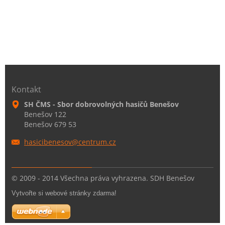
Kontakt
SH ČMS - Sbor dobrovolných hasičů Benešov
Benešov 122
Benešov 679 53
hasicibe
nesov@ce
ntrum.cz
© 2009 - 2014 Všechna práva vyhrazena. SDH Benešov
Vytvořte si webové stránky zdarma!