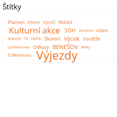
Štítky
Plamen
Výročí
Mládež
Závody
Kulturní akce
SDH
video
zbrojnice
Výcvik
Školení
Soutěže
televize
TV
ÚVOD
BENEŠOV
Odkazy
Lyžařské trasy
Bežky
Výjezdy
O Benešovu