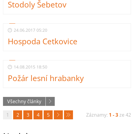
Stodoly Šebetov
24.06.2017 05:20
Hospoda Cetkovice
14.08.2015 18:50
Požár lesní hrabanky
Všechny články
1
2
3
4
5
Záznamy:
1 - 3
ze 42