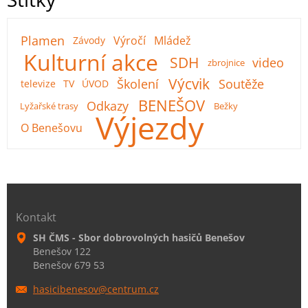
Plamen
Výročí
Mládež
Závody
Kulturní akce
SDH
video
zbrojnice
Výcvik
Školení
Soutěže
televize
TV
ÚVOD
BENEŠOV
Odkazy
Lyžařské trasy
Bežky
Výjezdy
O Benešovu
Kontakt
SH ČMS - Sbor dobrovolných hasičů Benešov
Benešov 122
Benešov 679 53
hasicibe
nesov@ce
ntrum.cz