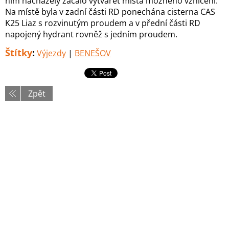
ním nacházely začalo vytvářet místa možného vznícení.
Na místě byla v zadní části RD ponechána cisterna CAS
K25 Liaz s rozvinutým proudem a v přední části RD
napojený hydrant rovněž s jedním proudem.
Štítky
:
Výjezdy
|
BENEŠOV
Zpět