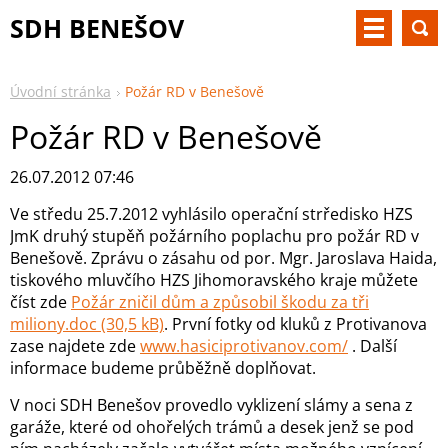
SDH BENEŠOV
Úvodní stránka
Požár RD v Benešově
Požár RD v Benešově
26.07.2012 07:46
Ve středu 25.7.2012 vyhlásilo operační strředisko HZS
JmK druhý stupěň požárního poplachu pro požár RD v
Benešově. Zprávu o zásahu od por. Mgr. Jaroslava Haida,
tiskového mluvčího HZS Jihomoravského kraje můžete
číst zde
Požár zničil dům a způsobil škodu za tři
miliony.doc (30,5 kB)
. První fotky od kluků z Protivanova
zase najdete zde
www.hasiciprotivanov.com/
. Další
informace budeme průběžně doplňovat.
V noci SDH Benešov provedlo vyklizení slámy a sena z
garáže, které od ohořelých trámů a desek jenž se pod