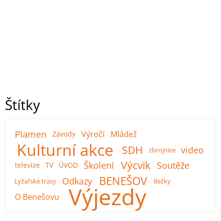
Štítky
Plamen
Výročí
Mládež
Závody
Kulturní akce
SDH
video
zbrojnice
Výcvik
Školení
Soutěže
televize
TV
ÚVOD
BENEŠOV
Odkazy
Lyžařské trasy
Bežky
Výjezdy
O Benešovu