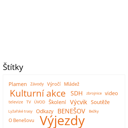
Štítky
Plamen
Výročí
Mládež
Závody
Kulturní akce
SDH
video
zbrojnice
Výcvik
Školení
Soutěže
televize
TV
ÚVOD
BENEŠOV
Odkazy
Lyžařské trasy
Bežky
Výjezdy
O Benešovu