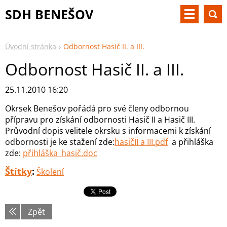
SDH BENEŠOV
Úvodní stránka
Odbornost Hasič II. a III.
Odbornost Hasič II. a III.
25.11.2010 16:20
Okrsek Benešov pořádá pro své členy odbornou
přípravu pro získání odbornosti Hasič II a Hasič III.
Průvodní dopis velitele okrsku s informacemi k získání
odbornosti je ke stažení zde:
hasičII a III.pdf
a přihláška
zde:
přihláška_hasič.doc
Štítky
:
Školení
Zpět