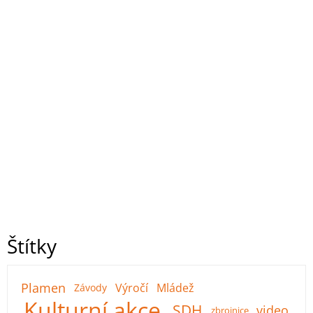
Štítky
Plamen
Výročí
Mládež
Závody
Kulturní akce
SDH
video
zbrojnice