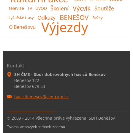
Výcvik
Školení
Soutěže
televize
TV
ÚVOD
BENEŠOV
Odkazy
Lyžařské trasy
Bežky
Výjezdy
O Benešovu
Kontakt
SH ČMS - Sbor dobrovolných hasičů Benešov
Benešov 122
Benešov 679 53
hasicibe
nesov@ce
ntrum.cz
© 2009 - 2014 Všechna práva vyhrazena. SDH Benešov
Tvorba webových stránek zdarma