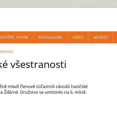
SOUTĚŽE, VÝCVIK
FOTOGALERIE
VIDEO
MLÁDEŽ
tranosti
é všestranosti
žně mladí členové zúčastnili závodů hasičské
e Žďárné. Družstvo se umístnilo na 6. místě.