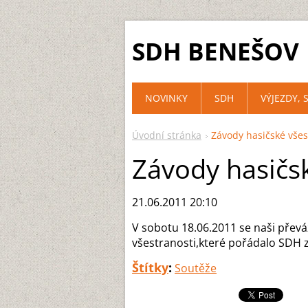
SDH BENEŠOV
NOVINKY
SDH
VÝJEZDY, 
Úvodní stránka
Závody hasičské všes
Závody hasičsk
21.06.2011 20:10
V sobotu 18.06.2011 se naši převá
všestranosti,které pořádalo SDH z
Štítky
:
Soutěže