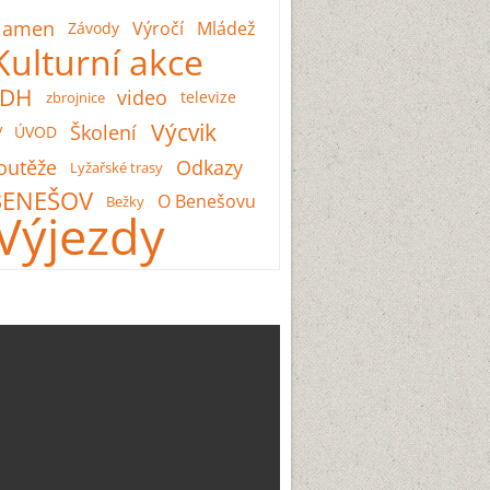
lamen
Výročí
Mládež
Závody
Kulturní akce
SDH
video
televize
zbrojnice
Výcvik
Školení
V
ÚVOD
outěže
Odkazy
Lyžařské trasy
BENEŠOV
O Benešovu
Bežky
Výjezdy