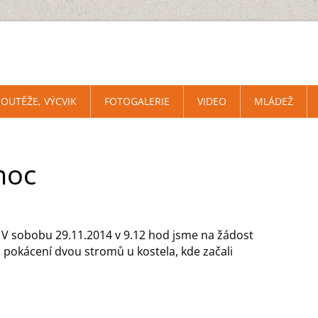
SOUTĚŽE, VÝCVIK
FOTOGALERIE
VIDEO
MLÁDEŽ
moc
 V sobobu 29.11.2014 v 9.12 hod jsme na žádost
 pokácení dvo
u stromů u kostela, kde začali