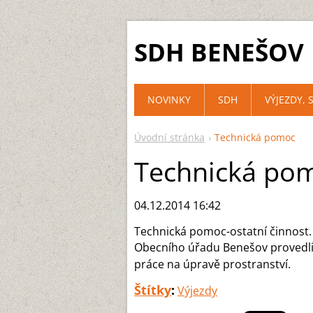
SDH BENEŠOV
NOVINKY
SDH
VÝJEZDY, 
Úvodní stránka
Technická pomoc
Technická po
04.12.2014 16:42
Technická pomoc-ostatní činnost.
Obecního úřadu Benešov provedli
práce na úpravě prostranství.
Štítky
:
Výjezdy