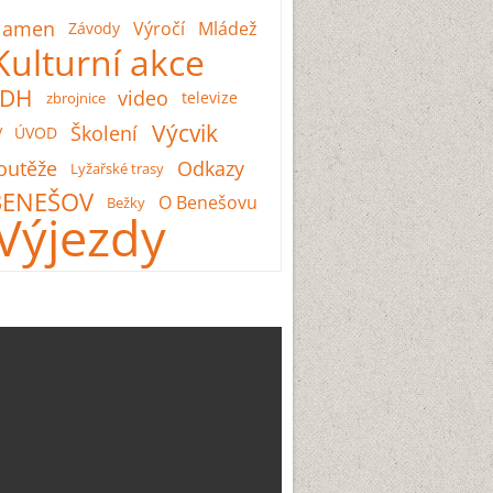
lamen
Výročí
Mládež
Závody
Kulturní akce
SDH
video
televize
zbrojnice
Výcvik
Školení
V
ÚVOD
outěže
Odkazy
Lyžařské trasy
BENEŠOV
O Benešovu
Bežky
Výjezdy