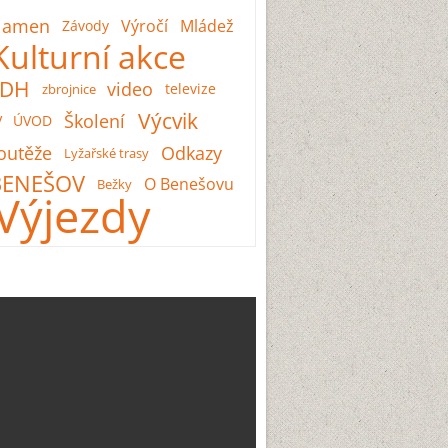
lamen
Výročí
Mládež
Závody
Kulturní akce
SDH
video
televize
zbrojnice
Výcvik
Školení
V
ÚVOD
outěže
Odkazy
Lyžařské trasy
BENEŠOV
O Benešovu
Bežky
Výjezdy