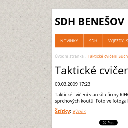
SDH BENEŠOV
NOVINKY
SDH
VÝJEZDY, 
Úvodní stránka
Taktické cvičení Such
Taktické cviče
09.03.2009 17:23
Taktické cvičení v areálu firmy RI
sprchových koutů. Foto ve fotogale
Štítky
:
Výcvik