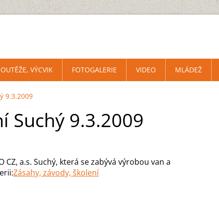
SOUTĚŽE, VÝCVIK
FOTOGALERIE
VIDEO
MLÁDEŽ
ý 9.3.2009
ní Suchý 9.3.2009
HO CZ, a.s. Suchý, která se zabývá výrobou van a
rii:
Zásahy, závody, školení