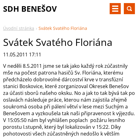
SDH BENEŠOV
Úvodní stránka
Svátek Svatého Floriána
Svátek Svatého Floriána
11.05.2011 17:11
V neděli 8.5.2011 jsme se tak jako každý rok zúčastnily
mše na počest patrona hasičů Sv. Floriána, kterému
předcházelo dobrovolné dárcoství krve v transfúzní
stanici Boskovice, které zorganizoval Okresek Benešov
za účasti sborů našeho oksku. No a jak to tak bývá tak po
oslavách následuje práce, kterou nám zajistila zřejmě
soukromá osoba při pálení větví v lese mezi Suchým a
Benešovem a vyzkoušela tak naši připravenost k výjezdu.
V 15:05:50 nám byl vyhlášen poplach požáru lesního
porostu I.stupně, který byl lokalizován v 15:22. Díky
pohotovosti všech zúčastněných nedošlo k větším