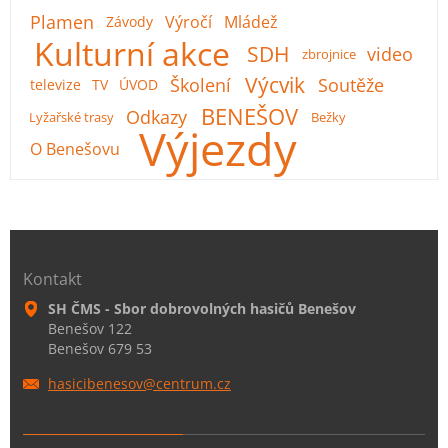
Plamen
Výročí
Mládež
Závody
Kulturní akce
SDH
video
zbrojnice
Výcvik
Školení
Soutěže
televize
TV
ÚVOD
BENEŠOV
Odkazy
Lyžařské trasy
Bežky
Výjezdy
O Benešovu
Kontakt
SH ČMS - Sbor dobrovolných hasičů Benešov
Benešov 122
Benešov 679 53
hasicibe
nesov@ce
ntrum.cz