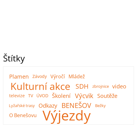
Štítky
Plamen
Výročí
Mládež
Závody
Kulturní akce
SDH
video
zbrojnice
Výcvik
Školení
Soutěže
televize
TV
ÚVOD
BENEŠOV
Odkazy
Lyžařské trasy
Bežky
Výjezdy
O Benešovu