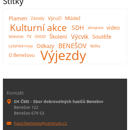
Štítky
Plamen
Výročí
Mládež
Závody
Kulturní akce
SDH
video
zbrojnice
Výcvik
Školení
Soutěže
televize
TV
ÚVOD
BENEŠOV
Odkazy
Lyžařské trasy
Bežky
Výjezdy
O Benešovu
Kontakt
SH ČMS - Sbor dobrovolných hasičů Benešov
Benešov 122
Benešov 679 53
hasicibe
nesov@ce
ntrum.cz