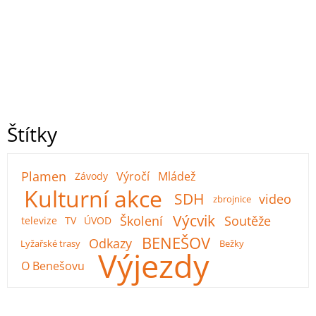
Štítky
Plamen
Výročí
Mládež
Závody
Kulturní akce
SDH
video
zbrojnice
Výcvik
Školení
Soutěže
televize
TV
ÚVOD
BENEŠOV
Odkazy
Lyžařské trasy
Bežky
Výjezdy
O Benešovu