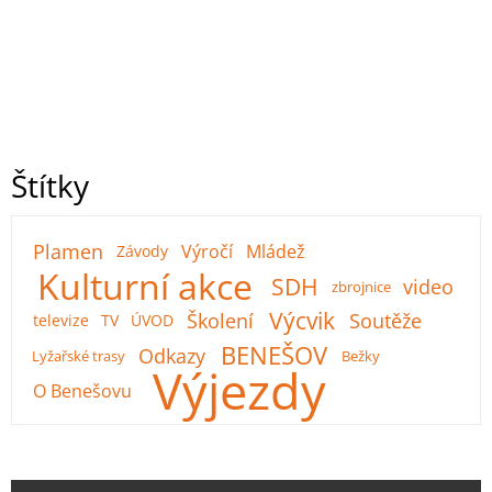
Štítky
Plamen
Výročí
Mládež
Závody
Kulturní akce
SDH
video
zbrojnice
Výcvik
Školení
Soutěže
televize
TV
ÚVOD
BENEŠOV
Odkazy
Lyžařské trasy
Bežky
Výjezdy
O Benešovu