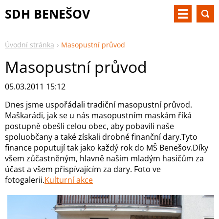
SDH BENEŠOV
Úvodní stránka
Masopustní průvod
Masopustní průvod
05.03.2011 15:12
Dnes jsme uspořádali tradiční masopustní průvod.
Maškarádi, jak se u nás masopustním maskám říká
postupně obešli celou obec, aby pobavili naše
spoluobčany a také získali drobné finanční dary.Tyto
finance poputují tak jako každý rok do MŠ Benešov.Díky
všem zůčastněným, hlavně našim mladým hasičům za
účast a všem přispívajícím za dary. Foto ve
fotogalerii.
Kulturní akce