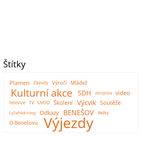
Štítky
Plamen
Výročí
Mládež
Závody
Kulturní akce
SDH
video
zbrojnice
Výcvik
Školení
Soutěže
televize
TV
ÚVOD
BENEŠOV
Odkazy
Lyžařské trasy
Bežky
Výjezdy
O Benešovu