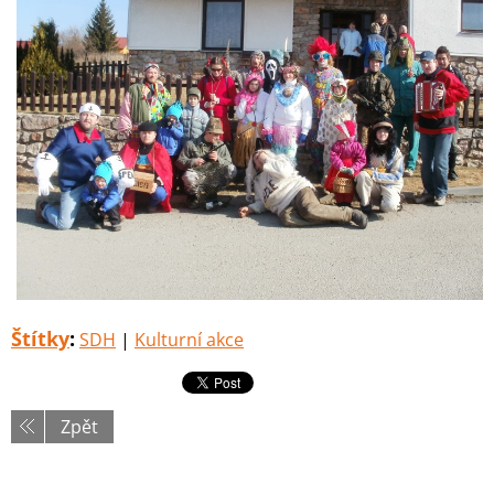
Štítky
:
SDH
|
Kulturní akce
Zpět