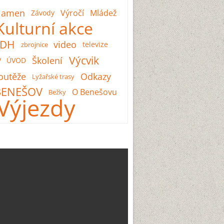
lamen
Výročí
Mládež
Závody
Kulturní akce
SDH
video
televize
zbrojnice
Výcvik
Školení
V
ÚVOD
outěže
Odkazy
Lyžařské trasy
BENEŠOV
O Benešovu
Bežky
Výjezdy