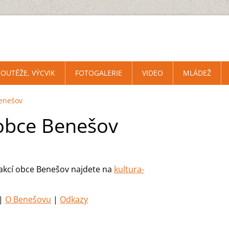
SOUTĚŽE, VÝCVIK
FOTOGALERIE
VIDEO
MLÁDEŽ
Benešov
 obce Benešov
 akcí obce Benešov najdete na
kultura-
|
O Benešovu
|
Odkazy