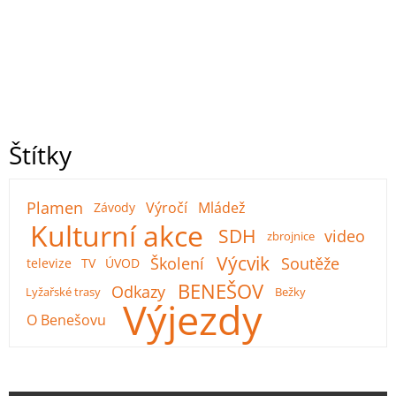
Štítky
Plamen
Výročí
Mládež
Závody
Kulturní akce
SDH
video
zbrojnice
Výcvik
Školení
Soutěže
televize
TV
ÚVOD
BENEŠOV
Odkazy
Lyžařské trasy
Bežky
Výjezdy
O Benešovu