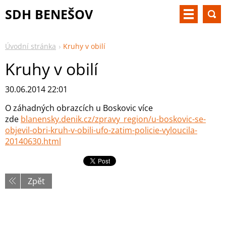
SDH BENEŠOV
Úvodní stránka
Kruhy v obilí
Kruhy v obilí
30.06.2014 22:01
O záhadných obrazcích u Boskovic více
zde
blanensky.denik.cz/zpravy_region/u-boskovic-se-
objevil-obri-kruh-v-obili-ufo-zatim-policie-vyloucila-
20140630.html
Zpět