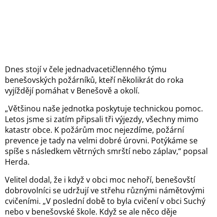
Dnes stojí v čele jednadvacetičlen­ného týmu
benešovských požárníků, kteří několikrát do roka
vyjíždějí pomáhat v Benešově a okolí.
„Většinou naše jednotka poskytuje technickou
pomoc
.
Letos jsme si zatím připsali tři výjezdy, všechny mimo
katastr obce. K požárům moc nejezdíme, požární
prevence je tady na velmi dobré úrovni. Potýkáme se
spíše s následkem větrných smrští nebo záplav,“ popsal
Herda.
Velitel dodal, že i když v obci moc nehoří, benešovští
dobrovolníci se udržují ve střehu různými námětovými
cvičeními. „V poslední době to byla cvičení v obci Suchý
nebo v benešovské škole. Když se ale něco děje