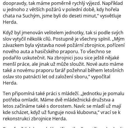
doopravdy, tak máme poměrně rychlý výjezd. Například
u jednoho z větších požárů v polední době, kdy hořela
chata na Suchým, jsme byli do deseti minut,“ vysvětluje
Herda.
Když byl jmenován velitelem jednotky, tak si podle svých
slov vytyčil několik cílů. Postupně je všechny splnil. „Mým
závazkem byla výstavba nové požární zbrojnice, pořízení
nového auta a hasičského praporu. To všechno se
podařilo uskutečnit. Na zbrojnici jsou sice ještě nějaké
menší práce, ale jinak už může sloužit. Nové auto máme
také a novému praporu farář požehnal během letošních
oslav sto patnácti let od založení sboru,“ vypočítal
Herda.
Ten připomíná také práci s mládeží. „Jednotku je pomalu
potřeba omladit. Máme dvě mládežnická družstva a
letos začínáme také s dorostem. Navíc se mladí už mají
kde scházet, když už funguje nová klubovna,“ vrací se k
rekonstrukci zbrojnice Herda.