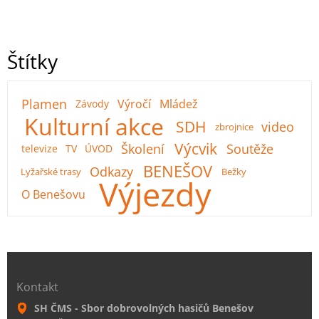
Štítky
Plamen
Výročí
Mládež
Závody
Kulturní akce
SDH
video
zbrojnice
Výcvik
Školení
Soutěže
televize
TV
ÚVOD
BENEŠOV
Odkazy
Lyžařské trasy
Bežky
Výjezdy
O Benešovu
Kontakt
SH ČMS - Sbor dobrovolných hasičů Benešov