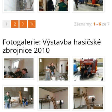
1
2
Záznamy:
1 - 6
ze 7
Fotogalerie: Výstavba hasičské
zbrojnice 2010