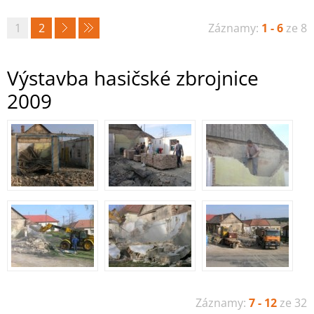
1
2
Záznamy:
1 - 6
ze 8
Výstavba hasičské zbrojnice
2009
Záznamy:
7 - 12
ze 32