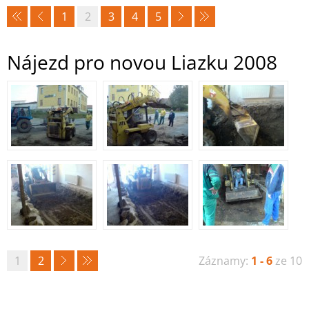
1
2
3
4
5
Nájezd pro novou Liazku 2008
1
2
Záznamy:
1 - 6
ze 10