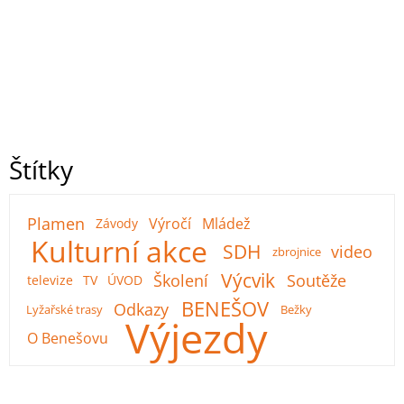
Štítky
Plamen
Výročí
Mládež
Závody
Kulturní akce
SDH
video
zbrojnice
Výcvik
Školení
Soutěže
televize
TV
ÚVOD
BENEŠOV
Odkazy
Lyžařské trasy
Bežky
Výjezdy
O Benešovu