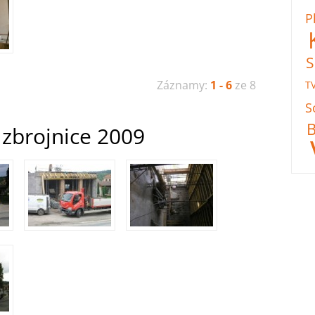
P
Záznamy:
1 - 6
ze 8
T
S
 zbrojnice 2009