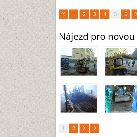
2
3
4
5
6
Nájezd pro novou 
1
2