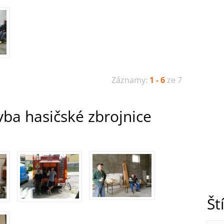
Záznamy:
1 - 6
ze 7
vba hasičské zbrojnice
Št