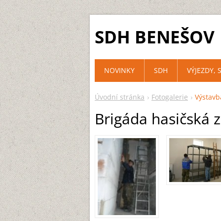
SDH BENEŠOV
NOVINKY
SDH
VÝJEZDY, 
Úvodní stránka
Fotogalerie
Výstavb
Brigáda hasičská z