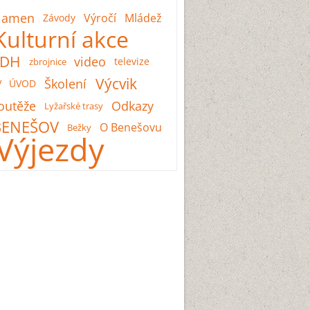
lamen
Výročí
Mládež
Závody
Kulturní akce
SDH
video
televize
zbrojnice
Výcvik
Školení
V
ÚVOD
outěže
Odkazy
Lyžařské trasy
BENEŠOV
O Benešovu
Bežky
Výjezdy