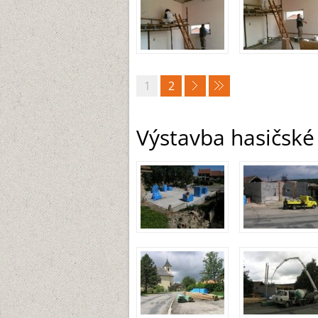
1
2
Výstavba hasičské