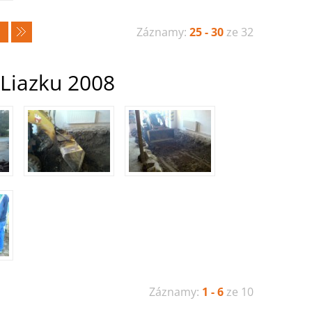
Záznamy:
25 - 30
ze 32
Liazku 2008
Záznamy:
1 - 6
ze 10