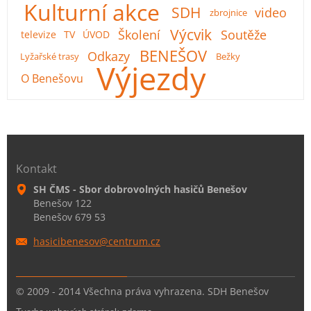
Kulturní akce
SDH
video
zbrojnice
Výcvik
Školení
Soutěže
televize
TV
ÚVOD
BENEŠOV
Odkazy
Lyžařské trasy
Bežky
Výjezdy
O Benešovu
Kontakt
SH ČMS - Sbor dobrovolných hasičů Benešov
Benešov 122
Benešov 679 53
hasicibe
nesov@ce
ntrum.cz
© 2009 - 2014 Všechna práva vyhrazena. SDH Benešov