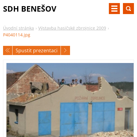
SDH BENEŠOV
Úvodní stránka
Výstavba hasičské zbrojnice 2009
P4040114.jpg
Spustit prezentaci