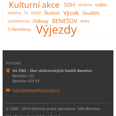
Kulturní akce
SDH
video
zbrojnice
Výcvik
Školení
Soutěže
televize
TV
ÚVOD
BENEŠOV
Odkazy
Lyžařské trasy
Bežky
Výjezdy
O Benešovu
Kontakt
SH ČMS - Sbor dobrovolných hasičů Benešov
Benešov 122
Benešov 679 53
hasicibe
nesov@ce
ntrum.cz
© 2009 - 2014 Všechna práva vyhrazena. SDH Benešov