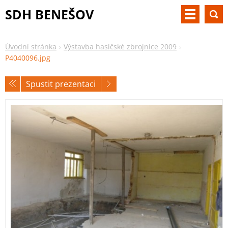
SDH BENEŠOV
Úvodní stránka
Výstavba hasičské zbrojnice 2009
P4040096.jpg
Spustit prezentaci