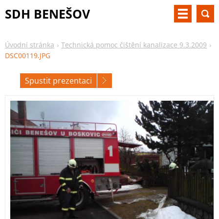
SDH BENEŠOV
Úvodní stránka
Technická pomoc čištění kanalizace 9.3.2009
DSC00119.JPG
Spustit prezentaci