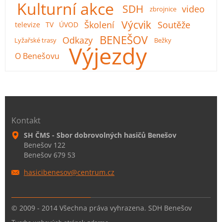
Kulturní akce
SDH
video
zbrojnice
Výcvik
Školení
Soutěže
televize
TV
ÚVOD
BENEŠOV
Odkazy
Lyžařské trasy
Bežky
Výjezdy
O Benešovu
Kontakt
SH ČMS - Sbor dobrovolných hasičů Benešov
Benešov 122
Benešov 679 53
hasicibe
nesov@ce
ntrum.cz
© 2009 - 2014 Všechna práva vyhrazena. SDH Benešov