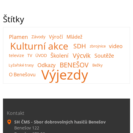
Štítky
Plamen
Výročí
Mládež
Závody
Kulturní akce
SDH
video
zbrojnice
Výcvik
Školení
Soutěže
televize
TV
ÚVOD
BENEŠOV
Odkazy
Lyžařské trasy
Bežky
Výjezdy
O Benešovu
Kontakt
SH ČMS - Sbor dobrovolných hasičů Benešov
Benešov 122