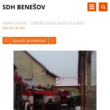
SDH BENEŠOV
Úvodní stránka
Taktické cvičení Suchý 26.3.2009
DSC00136.JPG
Spustit prezentaci