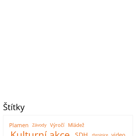
Štítky
Plamen
Výročí
Mládež
Závody
Kulturní akce
SDH
video
zbrojnice