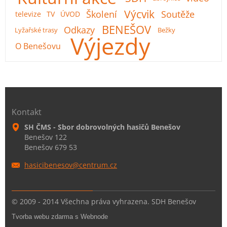
Výcvik
Školení
Soutěže
televize
TV
ÚVOD
BENEŠOV
Odkazy
Lyžařské trasy
Bežky
Výjezdy
O Benešovu
Kontakt
SH ČMS - Sbor dobrovolných hasičů Benešov
Benešov 122
Benešov 679 53
hasicibe
nesov@ce
ntrum.cz
© 2009 - 2014 Všechna práva vyhrazena. SDH Benešov
Tvorba webu zdarma s Webnode