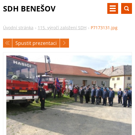
SDH BENEŠOV
Úvodní stránka
115. výročí založení SDH
P7173131.jpg
Spustit prezentaci