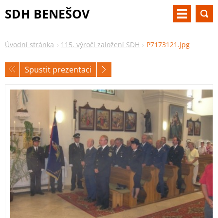
SDH BENEŠOV
Úvodní stránka
115. výročí založení SDH
P7173121.jpg
Spustit prezentaci