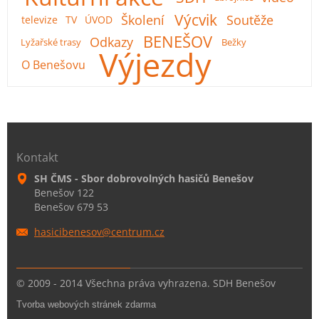
Výcvik
Školení
Soutěže
televize
TV
ÚVOD
BENEŠOV
Odkazy
Lyžařské trasy
Bežky
Výjezdy
O Benešovu
Kontakt
SH ČMS - Sbor dobrovolných hasičů Benešov
Benešov 122
Benešov 679 53
hasicibe
nesov@ce
ntrum.cz
© 2009 - 2014 Všechna práva vyhrazena. SDH Benešov
Tvorba webových stránek zdarma