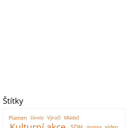
Štítky
Plamen
Výročí
Mládež
Závody
Kulturní akce
SDH
video
zbrojnice